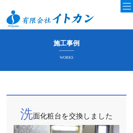
メ
コ
ニ
ュ
ン
ー
テ
ン
ツ
施工事例
へ
ス
WORKS
キ
ッ
プ
洗
面化粧台を交換しました