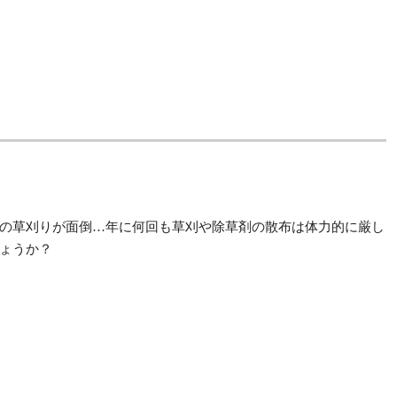
の草刈りが面倒…年に何回も草刈や除草剤の散布は体力的に厳し
ょうか？